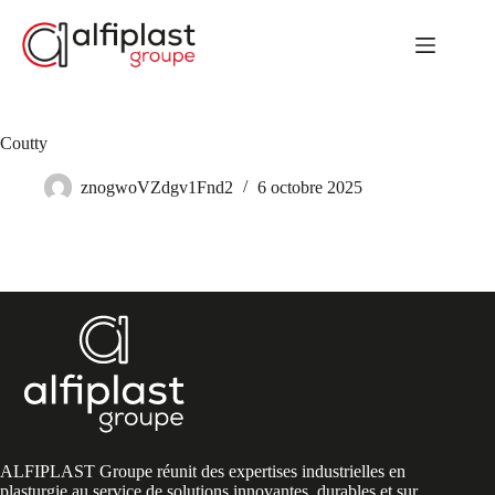
Passer
au
contenu
Coutty
znogwoVZdgv1Fnd2
6 octobre 2025
ALFIPLAST Groupe réunit des expertises industrielles en
plasturgie au service de solutions innovantes, durables et sur